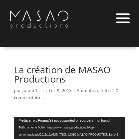
La création de MASAO
Productions
par
adminCris
|
Fév 8, 2018
|
Animation
,
Infos
|
0
commentaires
Lecteur
Media error: Format(s) not supported or source(s) not found
vidéo
Télécharger le fichier: http://www.masaoproductions.fr/wp-
content/uploads/2018/10/ANIMATION-LOGO-MASAO-PRODUCTIONS.mp4?