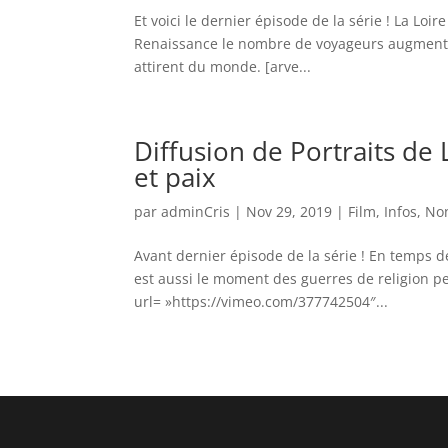
Et voici le dernier épisode de la série ! La Lo
Renaissance le nombre de voyageurs augmente. 
attirent du monde. [arve...
Diffusion de Portraits de
et paix
par
adminCris
|
Nov 29, 2019
|
Film
,
Infos
,
Non
Avant dernier épisode de la série ! En temps d
est aussi le moment des guerres de religion pe
url= »https://vimeo.com/377742504″...