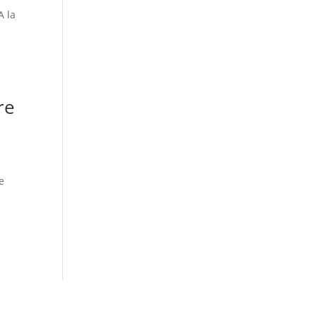
A la
re
e